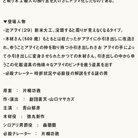
と戦う木工職人の独り言を大げさにドラマ化したものである。
▼登場人物
・辻アヲイ（２９） 新米大工。没頭すると周りが見えなくなるタイプ。
・木材さん（500 歳） もともとは柱だったがアヲイに小引き出しに改造さ
れ、ゆうことアヲイとの仲を取り持つ小引き出しわさお アヲイの手によっ
て小引き出しに変身させられたかつての木材さん。引き出しの中からゆ
うこの化粧道具の他様々なアヲイのピンチを救う道具を出す
・必殺ナレーター 時折状況や必殺技の解説をする謎の男
原案 ： 片桐功敦
作・演出 ： 劇団蒼天・山口マサカズ
主演 : 青山郁彦
木材役 : 徳丸新作
シロアリ男爵役 : 森蘭蘭
必殺ナレーター ： 片桐功敦