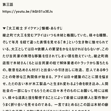
第三話
https://youtu.be/ikQtG1a3EJs
▼「大工戦士 ダイクマン」慷概・あらすじ
綾之町で大工を営むアヲイはいつも木材と格闘していた。様々な種類、
そして年月 を経て違った表情を見せる「木」という生き物に魅せられて
いる。大工としては日々依頼人の要望をかなえなければならないが、この
たび古民家の無理な移築を任されてしまい頭を抱えていた。綾之町商
店街で木材さん（もとは古民家の柱で解体業者のトラックから落ちたも
の。敬意を込めさん付け）と出会い小引き出しに改造、 恋人であるゆう
ことの奇妙な三角関係が始まる。アヲイは日々建築のことに頭を悩ま
せ、ただの古い木が木工製品へと生まれ変わるよう命を吹き込み、人間
社会の一部になってもらうために日々木そのものにお願いし時には戦
い、様々な道具と技を駆使することによって最後には依頼人と製作物が
うまく折り合いを見せるのである。 一言でまとめるとこの話は木材の癖