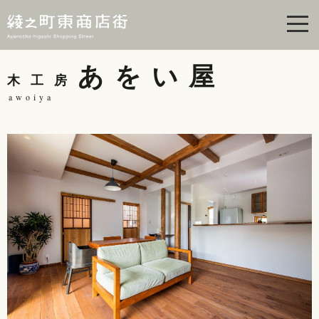
men
あをい屋
木工房
awoiya